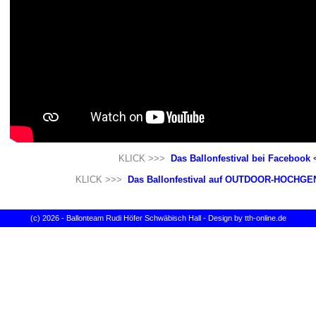
KLICK >>>
Das Ballonfestival bei Facebook
<
KLICK >>>
Das Ballonfestival auf OUTDOOR-HOCHG
(c)
2026 - Ballonteam Rudi Höfer Schwäbisch Hall - Design by tth-online.de